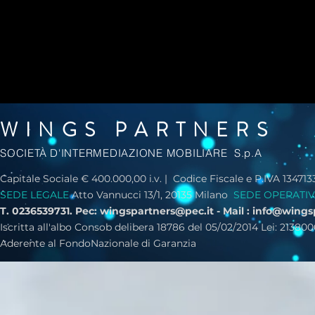
WINGS PARTNERS
SOCIETÀ D'INTERMEDIAZIONE MOBILIARE S.p.A
Capitale Sociale € 400.000,00 i.v. | Codice Fiscale e P.IVA 13471
SEDE LEGALE
Atto Vannucci 13/1, 20135 Milano
SEDE OPERATI
T. 0236539731. Pec:
wingspartners@pec.it
- Mail :
info@wings
Iscritta all'albo Consob delibera 18786 del 05/02/2014 Lei: 21
Aderente al FondoNazionale di Garanzia