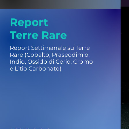
Report
Terre Rare
Report Settimanale su Terre
Rare (Cobalto, Praseodimio,
Indio,
Ossido di Cerio, Cromo
e Litio Carbonato)