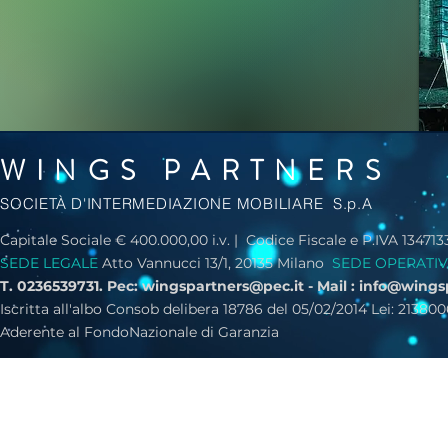
WINGS PARTNERS
SOCIETÀ D'INTERMEDIAZIONE MOBILIARE S.p.A
Capitale Sociale € 400.000,00 i.v. | Codice Fiscale e P.IVA 13471
SEDE LEGALE
Atto Vannucci 13/1, 20135 Milano
SEDE OPERATI
T. 0236539731. Pec:
wingspartners@pec.it
- Mail :
info@wings
Iscritta all'albo Consob delibera 18786 del 05/02/2014 Lei: 21
Aderente al FondoNazionale di Garanzia