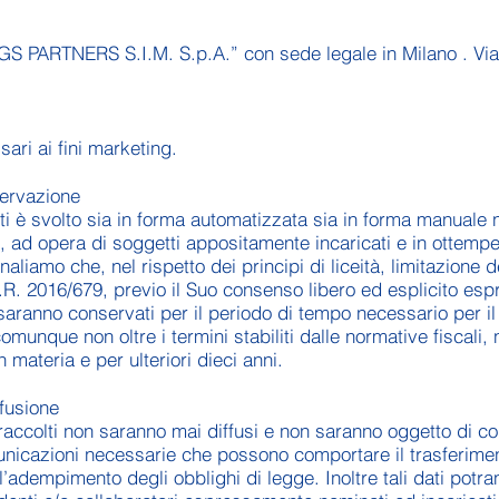
WINGS PARTNERS S.I.M. S.p.A.” con sede legale in Milano . V
sari ai fini marketing.
servazione
niti è svolto sia in forma automatizzata sia in forma manuale 
9, ad opera di soggetti appositamente incaricati e in ottempe
liamo che, nel rispetto dei principi di liceità, limitazione d
.P.R. 2016/679, previo il Suo consenso libero ed esplicito esp
i saranno conservati per il periodo di tempo necessario per il
 comunque non oltre i termini stabiliti dalle normative fiscali
n materia e per ulteriori dieci anni.
fusione
i raccolti non saranno mai diffusi e non saranno oggetto di 
nicazioni necessarie che possono comportare il trasferiment
 l’adempimento degli obblighi di legge. Inoltre tali dati potra