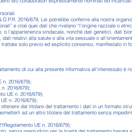
enti e/o collaboratori espressamente nominati ed incaricati 
ersonali
 G.D.P.R. 2016/679, Lei potrebbe conferire alla nostra organi
onali” e cioè quei dati che rivelano “l’origine razziale o etnica
e, o l’appartenenza sindacale, nonché dati genetici, dati biome
ati relativi alla salute o alla vita sessuale o all’orientamen
trattate solo previo ed esplicito consenso, manifestato in for
rattamento di cui alla presente informativa all’interessato è
 n. 2016/679);
 n. 2016/679);
nto UE n. 2016/679);
 UE n. 2016/679);
d ottenere dal titolare del trattamento i dati in un formato st
smetterli ad un altro titolare del trattamento senza impedi
 21Regolamento UE n. 2016/679);
to, senza pregiudizio per la liceità del trattamento basata 