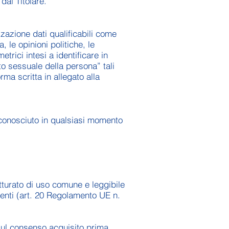
dal Titolare.
zzazione dati qualificabili come
, le opinioni politiche, le
trici intesi a identificare in
to sessuale della persona” tali
ma scritta in allegato alla
 riconosciuto in qualsiasi momento
rutturato di uso comune e leggibile
menti (art. 20 Regolamento UE n.
sul consenso acquisito prima